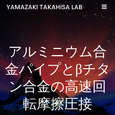
Skip
YAMAZAKI TAKAHISA LAB
to
content
アルミニウム合
金パイプとβチタ
ン合金の高速回
転摩擦圧接