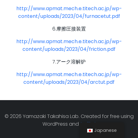
http://www.apmat.mech.e.titech.ac.jp/wp-
content/uploads/2023/04/furnacetut.pdf
6.摩擦圧接装置
http://www.apmat.mech.e.titech.ac.jp/wp-
content/uploads/2023/04/friction.pdf
7.アーク溶解炉
http://www.apmat.mech.e.titech.ac.jp/wp-
content/uploads/2023/04/arctut.pdf
© 2026 Yamazaki Takahisa Lab. Created for free using
WordPress and
Colibri
Japanese