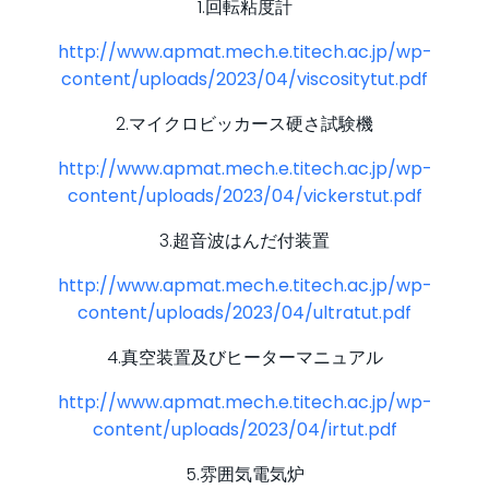
1.回転粘度計
http://www.apmat.mech.e.titech.ac.jp/wp-
content/uploads/2023/04/viscositytut.pdf
2.マイクロビッカース硬さ試験機
http://www.apmat.mech.e.titech.ac.jp/wp-
content/uploads/2023/04/vickerstut.pdf
3.超音波はんだ付装置
http://www.apmat.mech.e.titech.ac.jp/wp-
content/uploads/2023/04/ultratut.pdf
4.真空装置及びヒーターマニュアル
http://www.apmat.mech.e.titech.ac.jp/wp-
content/uploads/2023/04/irtut.pdf
5.雰囲気電気炉