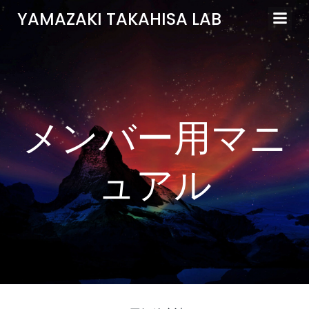
コ
YAMAZAKI TAKAHISA LAB
ン
テ
ン
ツ
へ
ス
メンバー用マニ
キ
ッ
プ
ュアル