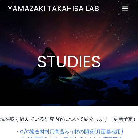
コ
YAMAZAKI TAKAHISA LAB
ン
テ
ン
ツ
へ
ス
STUDIES
キ
ッ
プ
現在取り組んでいる研究内容について紹介します（更新予定）
・
C/C複合材料用高温ろう材の開発(月面基地用)