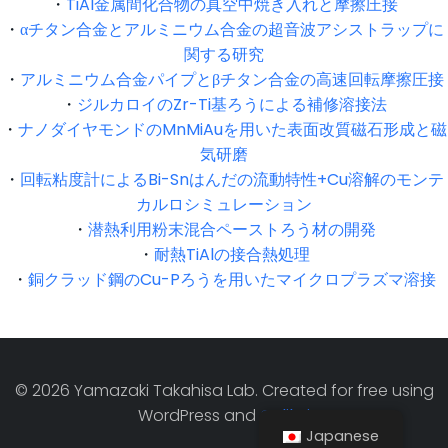
・
TiAl金属間化合物の真空中焼き入れと摩擦圧接
・
αチタン合金とアルミニウム合金の超音波アシストラップに
関する研究
・
アルミニウム合金パイプとβチタン合金の高速回転摩擦圧接
・
ジルカロイのZr-Ti基ろうによる補修溶接法
・
ナノダイヤモンドのMnMiAuを用いた表面改質磁石形成と磁
気研磨
・
回転粘度計によるBi-Snはんだの流動特性+Cu溶解のモンテ
カルロシミュレーション
・
潜熱利用粉末混合ペーストろう材の開発
・
耐熱TiAlの接合熱処理
・
銅クラッド鋼のCu-Pろうを用いたマイクロプラズマ溶接
© 2026 Yamazaki Takahisa Lab. Created for free using
WordPress and
Colibri
Japanese