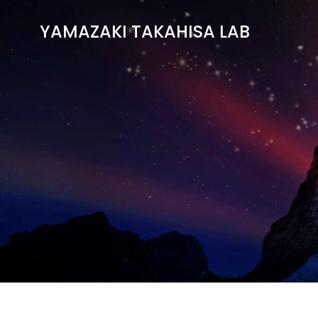
コ
ン
YAMAZAKI TAKAHISA LAB
テ
ン
ツ
へ
ス
キ
ッ
プ