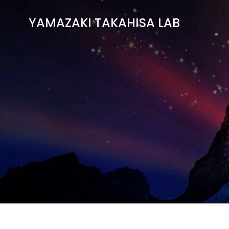
コ
ン
YAMAZAKI TAKAHISA LAB
テ
ン
ツ
へ
ス
キ
ッ
プ